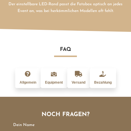
Der einstellbare LED-Rand passt die Fotobox optisch an jedes
Event an, was bei herkömmlichen Modellen oft fehlt.
FAQ




Allgemein
Equipment
Versand
Bezahlung
NOCH FRAGEN?
Dein Name