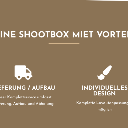
INE SHOOTBOX MIET VORTE


EFERUNG / AUFBAU
INDIVIDUELLES
DESIGN
ser Komplettservice umfasst
Komplette Layoutanpassun
ferung, Aufbau und Abholung
möglich