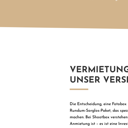
VERMIETUNG:
UNSER VER
Die Entscheidung, eine Fotobox b
Rundum-Sorglos-Paket, das spezie
machen. Bei Shootbox verstehen 
Anmietung ist – es ist eine Inve